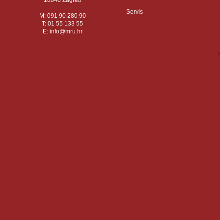
10040 Zagreb
Servis
M: 091 90 280 90
T: 01 55 133 55
E:
info
mru.hr