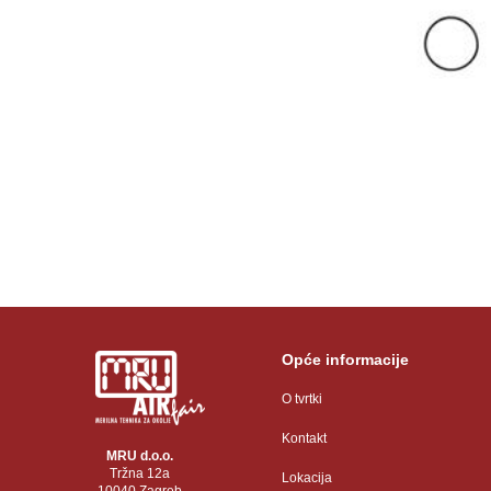
Opće informacije
O tvrtki
Kontakt
MRU d.o.o.
Tržna 12a
Lokacija