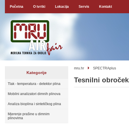
Početna
O tvrtki
Lokacija
Servis
Kontakt
mru.hr
SPECTRAplus
Kategorije
Tesnilni obroče
Tlak - temperatura - detektor plina
Mobilni analizatori dimnih plinova
Analiza bioplina i sintetičkog plina
Mjerenje prašine u dimnim
plinovima