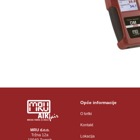
Opće informacije
O tvrtki
Kontakt
MRU d.o.o.
Tržna 12a
Lokacija