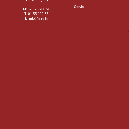
10040 Zagreb
Servis
M: 091 90 280 90
T: 01 55 133 55
E:
info
mru.hr