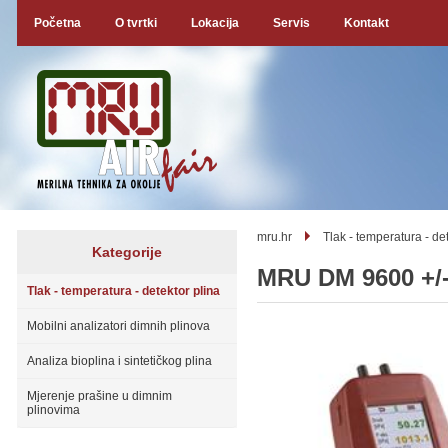
Početna
O tvrtki
Lokacija
Servis
Kontakt
mru.hr
Tlak - temperatura - de
Kategorije
MRU DM 9600 +/-
Tlak - temperatura - detektor plina
Mobilni analizatori dimnih plinova
Analiza bioplina i sintetičkog plina
Mjerenje prašine u dimnim
plinovima