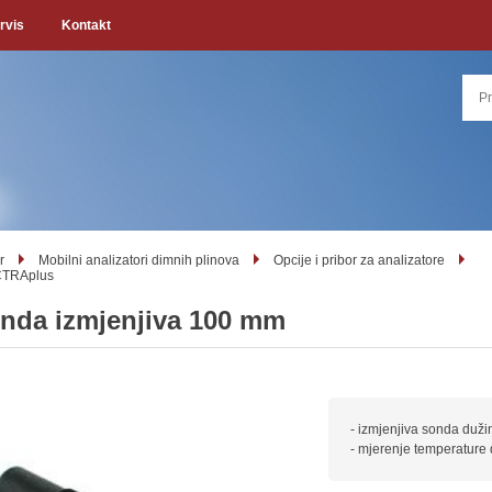
rvis
Kontakt
r
Mobilni analizatori dimnih plinova
Opcije i pribor za analizatore
TRAplus
nda izmjenjiva 100 mm
- izmjenjiva sonda duž
- mjerenje temperature