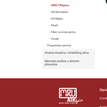
SPECTRAplus
NOVAcompact
NOVAplus
Pisači
Filteri za kruta goriva
Ostalo
Programska oprema
Analiza bioplina i sintetičkog plina
Mjerenje prašine u dimnim
plinovima
Opće
O tvrt