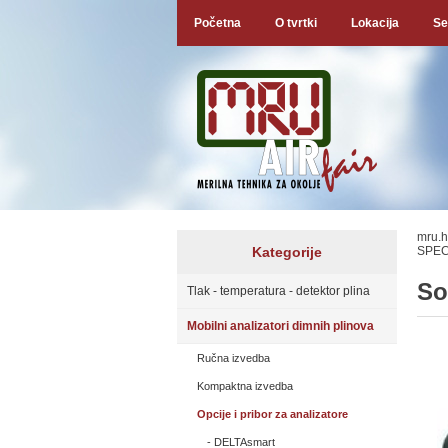
Početna
O tvrtki
Lokacija
Se
mru.h
Kategorije
SPEC
So
Tlak - temperatura - detektor plina
Mobilni analizatori dimnih plinova
Ručna izvedba
Kompaktna izvedba
Opcije i pribor za analizatore
DELTAsmart