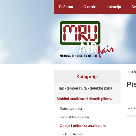
Početna
O tvrtki
Lokacija
Se
mru.h
Kategorije
Pi
Tlak - temperatura - detektor plina
Mobilni analizatori dimnih plinova
1 pro
Ručna izvedba
Kompaktna izvedba
Opcije i pribor za analizatore
DELTAsmart