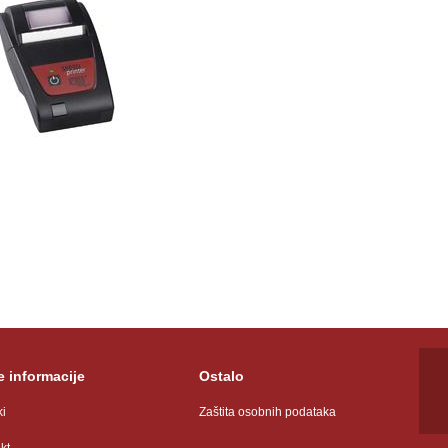
 informacije
Ostalo
ki
Zaštita osobnih podataka