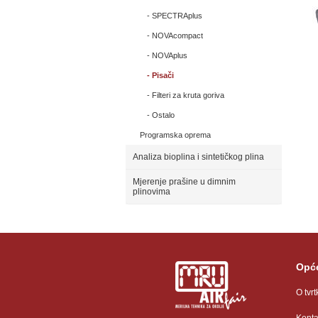
SPECTRAplus
NOVAcompact
NOVAplus
Pisači
Filteri za kruta goriva
Ostalo
Programska oprema
Analiza bioplina i sintetičkog plina
Mjerenje prašine u dimnim
plinovima
Opće
O tvrt