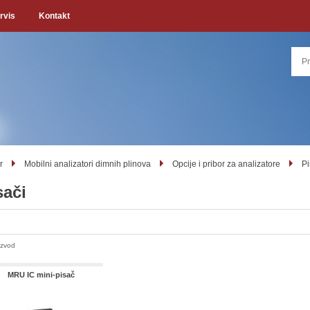
rvis
Kontakt
r
Mobilni analizatori dimnih plinova
Opcije i pribor za analizatore
Pi
sači
izvod
MRU IC mini-pisač