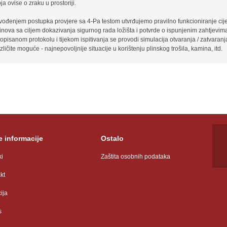
ja ovise o zraku u prostoriji.
zvođenjem postupka provjere sa 4-Pa testom utvrđujemo pravilno funkcioniranje cij
inova sa ciljem dokazivanja sigurnog rada ložišta i potvrde o ispunjenim zahtjevim
opisanom protokolu i tijekom ispitivanja se provodi simulacija otvaranja / zatvaranja
zličite moguće - najnepovoljnije situacije u korištenju plinskog trošila, kamina, itd.
 informacije
Ostalo
ki
Zaštita osobnih podataka
kt
ija
s