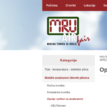
Početna
O tvrtki
Lokacija
Se
mru.h
Kategorije
SPEC
Op
Tlak - temperatura - detektor plina
Mobilni analizatori dimnih plinova
Ručna izvedba
Kompaktna izvedba
Opcije i pribor za analizatore
DELTAsmart