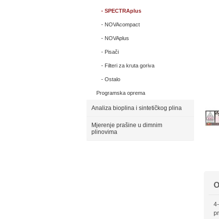
SPECTRAplus
NOVAcompact
NOVAplus
Pisači
Filteri za kruta goriva
Ostalo
Programska oprema
Analiza bioplina i sintetičkog plina
Mjerenje prašine u dimnim
plinovima
O
4-
pr