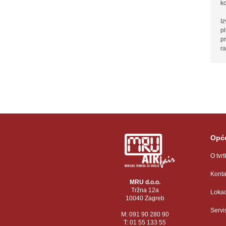
ko
I
pl
pr
ra
Opće
O tvrt
Konta
MRU d.o.o.
Tržna 12a
Lokac
10040 Zagreb
Servi
M: 091 90 280 90
T: 01 55 133 55