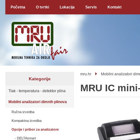
Početna
O tvrtki
Lokacija
Servis
Kontakt
mru.hr
Mobilni analizatori dim
Kategorije
MRU IC mini
Tlak - temperatura - detektor plina
Mobilni analizatori dimnih plinova
Ručna izvedba
Kompaktna izvedba
Opcije i pribor za analizatore
DELTAsmart