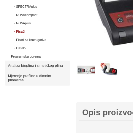
SPECTRAplus
NOVAcompact
NOVAplus
Pisači
Filteri za kruta goriva
Ostalo
Programska oprema
Analiza bioplina i sintetičkog plina
Mjerenje prašine u dimnim
plinovima
Opis proizv