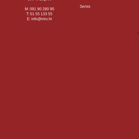
Servis
M: 091 90 280 90
T: 01 55 133 55
E:
info
mru.hr