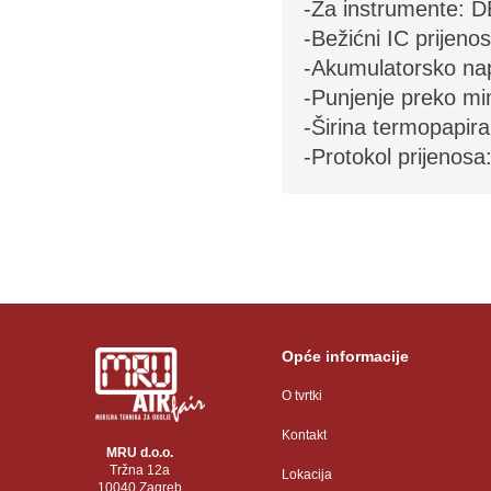
-Za instrumente:
-Bežićni IC prijeno
-Akumulatorsko na
-Punjenje preko mi
-Širina termopapir
-Protokol prijenosa
Opće informacije
O tvrtki
Kontakt
MRU d.o.o.
Tržna 12a
Lokacija
10040 Zagreb