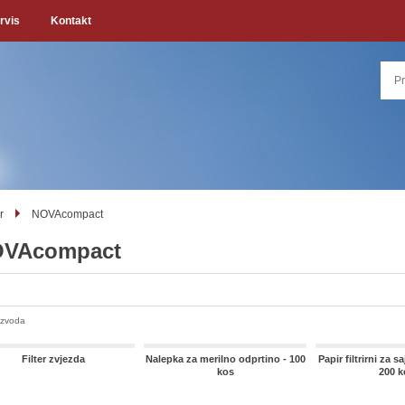
rvis
Kontakt
r
NOVAcompact
VAcompact
izvoda
Filter zvjezda
Nalepka za merilno odprtino - 100
Papir filtrirni za s
kos
200 k