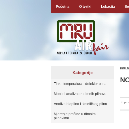
Početna
O tvrtki
Lokacija
Se
mru.h
Kategorije
NO
Tlak - temperatura - detektor plina
Mobilni analizatori dimnih plinova
6 pro
Analiza bioplina i sintetičkog plina
Mjerenje prašine u dimnim
plinovima