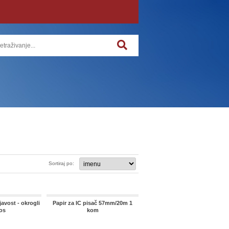
Sortiraj po:
ajavost - okrogli
Papir za IC pisač 57mm/20m 1
os
kom